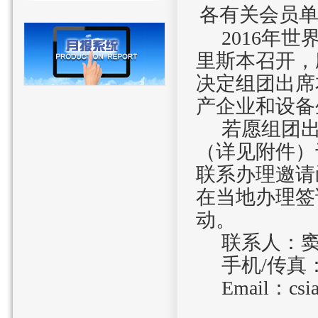
各有关会员
2016
年世
里斯本召开，
决定组团出席
产企业和设备
若愿组团
（详见附件）
联系办理邀请
在当地办理签
动。
联系人：
手机
/
传真
Email
：
cs