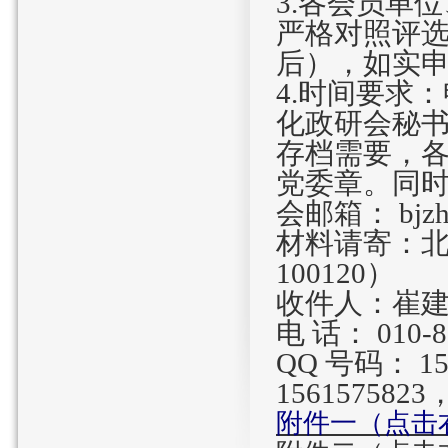
3
.各会员单
严格对照评
后），如实
4
.时间要求
化政研会秘
存档需要，
党委章。同
会邮箱：
bjz
材料请寄：
100120
）
收件人：崔建
电 话：
010
-
8
QQ
号码：
1
1561575823
附件一（点击