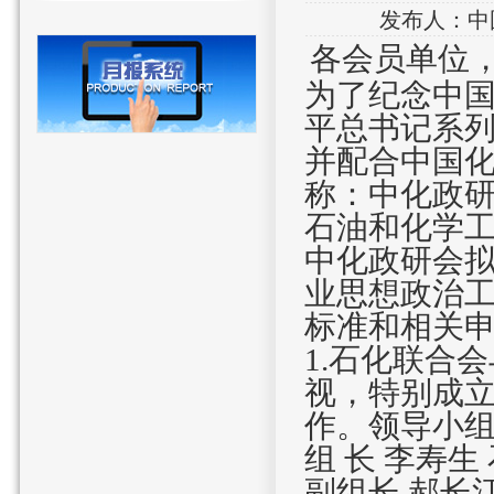
发布人：中国
各会员单位
为了纪念中
平总书记系
并配合中国
称：中化政
石油和化学
中化政
研会
业思想政治
标准和相关
1
.石化联合
视，特别成
作。领导小
组 长 李寿
副组长 郝长