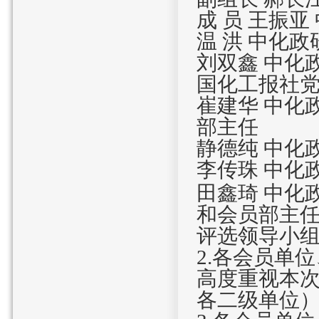
成 员 王振
温 洪 中化
刘双鑫 中化
国化工报社
崔建华 中化
部主任
静德纯 中化
李传珠 中化
田鑫琦 中化
和
会员部主
评选领导小
2
.各会员单
高度重视本
各二级单位