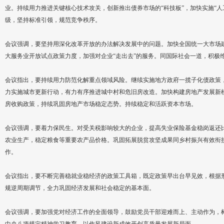
业。持续用力推进关键核心技术攻关，创新推出债券市场的“科技板”，加快实施“人
级，坚持标准引领，规范竞争秩序。
会议强调，要坚持用深化改革开放的办法解决发展中的问题。加快全国统一大市场
大服务业开放试点政策力度，加强对企业“走出去”的服务。同国际社会一道，积极
会议指出，要持续用力防范化解重点领域风险。继续实施地方政府一揽子化债政策
力实施城市更新行动，有力有序推进城中村和危旧房改造。加快构建房地产发展新
房收购政策，持续巩固房地产市场稳定态势。持续稳定和活跃资本市场。
会议强调，要着力保民生。对受关税影响较大的企业，提高失业保险基金稳岗返还
农业生产，稳定粮食等重要农产品价格。巩固拓展脱贫攻坚成果同乡村振兴有效衔
作。
会议指出，要不断完善稳就业稳经济的政策工具箱，既定政策早出台早见效，根据
规逆周期调节，全力巩固经济发展和社会稳定的基本面。
会议强调，要加强党对经济工作的全面领导，鼓励党员干部迎难而上、主动作为，