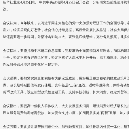
新华社北京4月25日电 中共中央政治局4月25日召开会议，分析研究当前经济形
议。
会议认为，今年以来，以习近平同志为核心的党中央加强对经济工作的全面领导，
发力，经济呈现向好态势，社会信心持续提振，高质量发展扎实推进，社会大局保
础还需要进一步稳固，外部冲击影响加大。要强化底线思维，充分备足预案，扎实
会议指出，要坚持稳中求进工作总基调，完整准确全面贯彻新发展理念，加快构建
斗争，坚定不移办好自己的事，坚定不移扩大高水平对外开放，着力稳就业、稳企
性应对外部环境急剧变化的不确定性。
会议强调，要加紧实施更加积极有为的宏观政策，用好用足更加积极的财政政策和
券、超长期特别国债等发行使用。兜牢基层“三保”底线。适时降准降息，保持流动
货币政策工具，设立新型政策性金融工具，支持科技创新、扩大消费、稳定外贸等
会议指出，要提高中低收入群体收入，大力发展服务消费，增强消费对经济增长的
设立服务消费与养老再贷款。加大资金支持力度，扩围提质实施“两新”政策，加力实
会议强调，要多措并举帮扶困难企业。加强融资支持。加快推动内外贸一体化。培