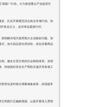
工智能+”行动。大力推进重点产业提质升
建设，扎实开展规范涉企执法专项行动。加
维护多边主义，反对单边霸凌行径。
，加快解决地方政府拖欠企业账款问题。加
模式，加大高品质住房供给，优化存量商品
比例。健全分层分类的社会救助体系。加强
接。持续抓好安全生产和防灾减灾等各项工
形势变化及时推出增量储备政策，加强超常
树立和践行正确政绩观。认真开展深入贯彻